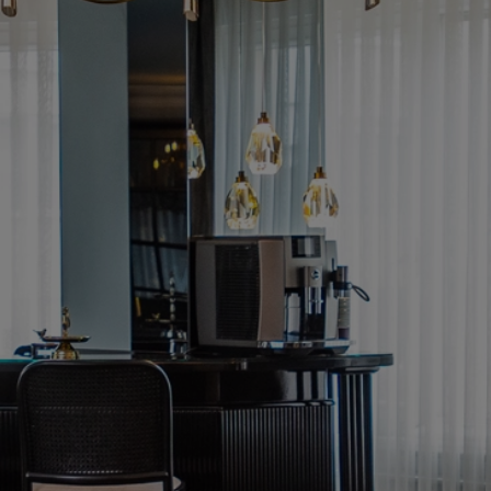
+90 (532) 100 90 74
WhatsApp
Llamar ahora
Contacto por E-mail
consultation@aykanclinic.com
Enviar E-mail