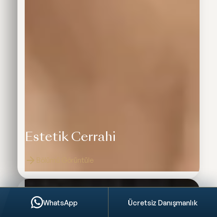
Estetik Cerrahi
Bölümü Görüntüle
WhatsApp
Ücretsiz Danışmanlık