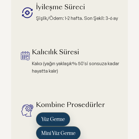
İyileşme Süreci
Şişlik/Ödem: 1-2 hafta. Son Şekil: 3-6 ay
Kalıcılık Süresi
Kalıcı (yağın yaklaşık% 50'si sonsuza kadar
hayatta kalır)
Kombine Prosedürler
Yüz Germe
Mini Yüz Germe