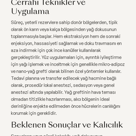
Cerrahi Teknikler ve
Uygulama
Süreç, yeterli rezervlere sahip donör bölgelerden, tipik
olarak ön karın veya kalça bölgesinden yağ dokusunun
toplanmasıyla başlar. Hem ekstraksiyon hem de sonraki
enjeksiyon, hassasiyeti sağlamak ve doku travmasını en
aza indirmek için çok ince kanüller kullanılarak
gerçekleştirilir. Yüz uygulamaları için, ayrıntılı iyileştirme
için yağı işlemek ve inceltmek için genellikle mikro-adipoz
ve nano-yağ grefti olarak bilinen özel yöntemler kullanılır.
Tedavi planına ve transfer edilecek yağ hacmine bağlı
olarak, prosedür lokal anestezi, sedasyon veya genel
anestezi altında yapılabilir. Yağ greftinin hava teması
olmadan titizlikle hazırlanması, alıcı bölgenin ideal
derinliğine enjekte edilmeden önce hücrelerin canlılığını
korumak için gereklidir.
Beklenen Sonuçlar ve Kalıcılık
Sonuçların uzun süreli kalıcılığı, yağ dokusunun