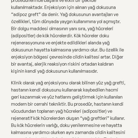
prosedürlerinde başarılı ve etkili bir şekilde
kullanılmaktadır. Enjeksiyon için alınan yağ dokusuna
“adipoz greft” da denir. Yağ dokusunun avantajları ve
özellikleri, tüm dünyada yaygın kullanımına yol açmıştır.
Bir dolgu maddesi olmasının yanı sıra, yağ hücreleri
(adipositler) de kök hücrelerdir. Kök hücreler doku
rejenerasyonuna ve enjekte edildikleri alanda yağ
dokusunun hayatta kalmasına yardımcı olur. Bu özellik ile
enjeksiyon bölgesi çevresinde cildin kalitesi artar. Diğer
bir avantaj, alerjik reaksiyon riskini ortadan kaldıran
kişinin kendi yağ dokusunun kullanılmasıdır.
Klinik olarak yağ enjeksiyonu olarak bilinen yüz yağ grefti,
hastanın kendi dokusunu kullanarak kaybedilen hacmi
geri kazanmak ve yüz hatlarını geliştirmek için kullanılan
modern bir cerrahi tekniktir. Bu prosedür, hastanın kendi
vücudundan toplanan yağ hücreleri (adipositler) ve
rejeneratif kök hücrelerden oluşan “yağ greftleri” kullanır.
Bu kök hücrelerin varlığı, doku yenilenmesine ve hayatta
kalmasına yardımcı olurken aynı zamanda cildin kalitesini