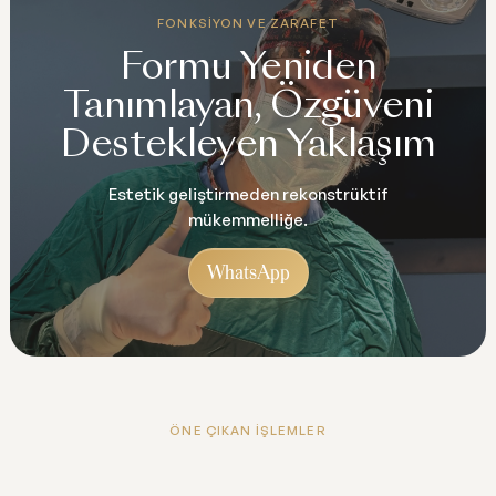
FONKSIYON VE ZARAFET
Formu Yeniden
Tanımlayan, Özgüveni
Destekleyen Yaklaşım
Estetik geliştirmeden rekonstrüktif
mükemmelliğe.
WhatsApp
ÖNE ÇIKAN İŞLEMLER