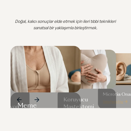
Doğal, kalıcı sonuçlar elde etmek için ileri tıbbi teknikleri
sanatsal bir yaklaşımla birleştirmek.
Microtia Ona
nrası
Koruyucu
Daha Fazla Bilgi
Meme
üksiyon
Mastektomi
Sonrası Meme
Rekonstrüksiyonu
gi
Rekonstrüksiyonu
Daha Fazla Bilgi
Daha Fazla Bilgi