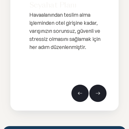
Seyahat Planı
Tıb
Havaalanından teslim alma
Varışt
stetik
işleminden otel girişine kadar,
Dr. A
erinize
varışınızın sorunsuz, güvenli ve
karşı
stressiz olmasını sağlamak için
ayrınt
şlatır.
her adım düzenlenmiştir.
tedav
Slide 2 of 6.